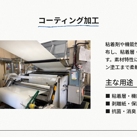
コーティング加工
粘着剤や機能
布し、粘着層
す。素材特性
ン塗工まで柔
主な用途
■
粘着層・機
■
剥離紙・保
■
抗菌・消臭