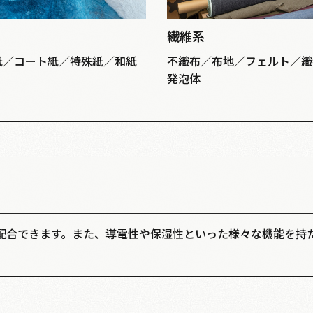
繊維系
紙／コート紙／特殊紙／和紙
不織布／布地／フェルト／織
発泡体
配合できます。また、導電性や保湿性といった様々な機能を持