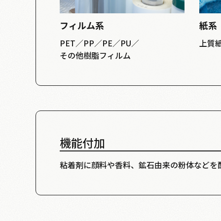
フィルム系
紙系
PET／PP／PE／PU／
上質
その他樹脂フィルム
機能付加
粘着剤に顔料や香料、鉱石由来の粉体などを