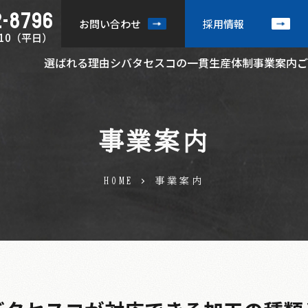
2-8796
お問い合わせ
採用情報
7:10（平日）
選ばれる理由
シバタセスコの一貫生産体制
事業案内
ご
事業案内
HOME
事業案内